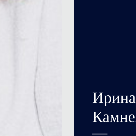
Ирина
Камне